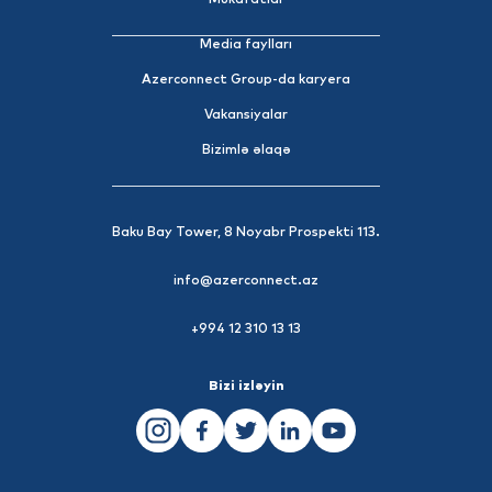
Mükafatlar
Media faylları
Azerconnect Group-da karyera
Vakansiyalar
Bizimlə əlaqə
Baku Bay Tower, 8 Noyabr Prospekti 113.
info@azerconnect.az
+994 12 310 13 13
Bizi izləyin