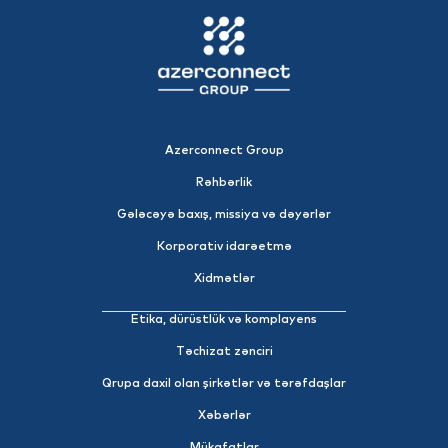
Azerconnect Group
Rəhbərlik
Gələcəyə baxış, missiya və dəyərlər
Korporativ idarəetmə
Xidmətlər
Etika, dürüstlük və komplayens
Təchizat zənciri
Qrupa daxil olan şirkətlər və tərəfdaşlar
Xəbərlər