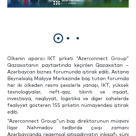
Ölkənin aparıcı İKT şirkəti “Azerconnect Group”
Qazaxıstanın paytaxtında keçirilən Qazaxıstan –
Azərbaycan biznes forumunda iştirak edib. Astana
Beynəlxalq Maliyyə Mərkəzində baş tutan forumda
hər iki ölkədən rəsmi şəxslərlə yanaşı, İKT, yüksək
texnologiyalar, neft-qaz, tikinti və inşaat,
investisiya, nəqliyyat, logistika və digər sahələrdə
fəaliyyət göstərən 155 şirkətin nümayəndəsi iştirak
edib.
“Azerconnect Group”un baş direktorunun müavini
İlqar Nəhmədov tədbirdə çıxışı zamanı
Azərbaycanda rəqəmsal iqtisadiyyatın inkişafı, süni