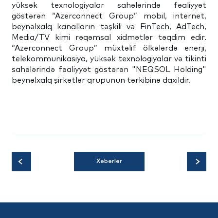
yüksək texnologiyalar sahələrində fəaliyyət
göstərən “Azerconnect Group” mobil, internet,
beynəlxalq kanalların təşkili və FinTech, AdTech,
Media/TV kimi rəqəmsal xidmətlər təqdim edir.
“Azerconnect Group” müxtəlif ölkələrdə enerji,
telekommunikasiya, yüksək texnologiyalar və tikinti
sahələrində fəaliyyət göstərən "NEQSOL Holding"
beynəlxalq şirkətlər qrupunun tərkibinə daxildir.
Xəbərlər