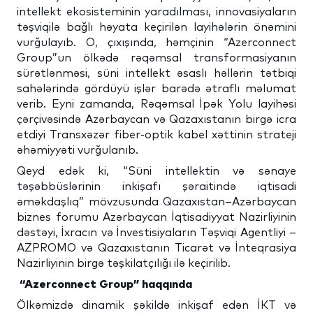
intellekt ekosisteminin yaradılması, innovasiyaların
təşviqilə bağlı həyata keçirilən layihələrin önəmini
vurğulayıb. O, çıxışında, həmçinin “Azerconnect
Group”un ölkədə rəqəmsal transformasiyanın
sürətlənməsi, süni intellekt əsaslı həllərin tətbiqi
sahələrində gördüyü işlər barədə ətraflı məlumat
verib. Eyni zamanda, Rəqəmsal İpək Yolu layihəsi
çərçivəsində Azərbaycan və Qazaxıstanın birgə icra
etdiyi Transxəzər fiber-optik kabel xəttinin strateji
əhəmiyyəti vurğulanıb.
Qeyd edək ki, “Süni intellektin və sənaye
təşəbbüslərinin inkişafı şəraitində iqtisadi
əməkdaşlıq” mövzusunda Qazaxıstan–Azərbaycan
biznes forumu Azərbaycan İqtisadiyyat Nazirliyinin
dəstəyi, İxracın və İnvestisiyaların Təşviqi Agentliyi –
AZPROMO və Qazaxıstanın Ticarət və İnteqrasiya
Nazirliyinin birgə təşkilatçılığı ilə keçirilib.
“Azerconnect Group” haqqında
Ölkəmizdə dinamik şəkildə inkişaf edən İKT və